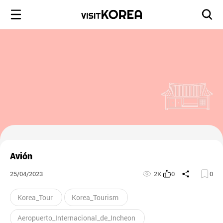
Avión
25/04/2023
2K
0
0
Korea_Tour
Korea_Tourism
Aeropuerto_Internacional_de_Incheon