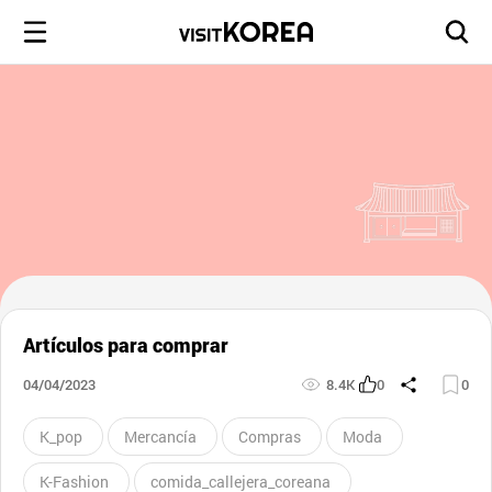
Artículos para comprar
04/04/2023
8.4K
0
0
K_pop
Mercancía
Compras
Moda
K-Fashion
comida_callejera_coreana