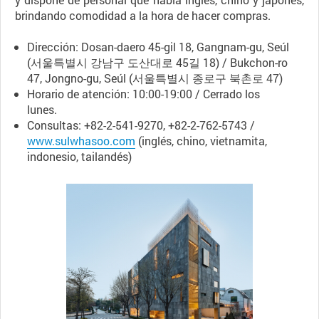
brindando comodidad a la hora de hacer compras.
Dirección: Dosan-daero 45-gil 18, Gangnam-gu, Seúl
(서울특별시 강남구 도산대로 45길 18) / Bukchon-ro
47, Jongno-gu, Seúl (서울특별시 종로구 북촌로 47)
Horario de atención: 10:00-19:00 / Cerrado los
lunes.
Consultas: +82-2-541-9270, +82-2-762-5743 /
www.sulwhasoo.com
(inglés, chino, vietnamita,
indonesio, tailandés)