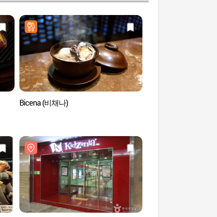
Bicena (비채나)
Aquarium de Lotte
아쿠아리움)