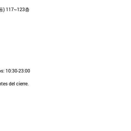
 117~123층
os: 10:30-23:00
es del cierre.